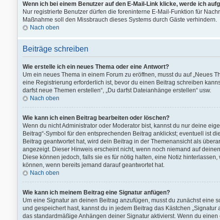
Wenn ich bei einem Benutzer auf den E-Mail-Link klicke, werde ich auf
Nur registrierte Benutzer dürfen die foreninterne E-Mail-Funktion für Nach
Maßnahme soll den Missbrauch dieses Systems durch Gäste verhindern.
Nach oben
Beiträge schreiben
Wie erstelle ich ein neues Thema oder eine Antwort?
Um ein neues Thema in einem Forum zu eröffnen, musst du auf „Neues Them
eine Registrierung erforderlich ist, bevor du einen Beitrag schreiben kann
darfst neue Themen erstellen“, „Du darfst Dateianhänge erstellen“ usw.
Nach oben
Wie kann ich einen Beitrag bearbeiten oder löschen?
Wenn du nicht Administrator oder Moderator bist, kannst du nur deine ei
Beitrag“-Symbol für den entsprechenden Beitrag anklickst; eventuell ist d
Beitrag geantwortet hat, wird dein Beitrag in der Themenansicht als übera
angezeigt. Dieser Hinweis erscheint nicht, wenn noch niemand auf deinen 
Diese können jedoch, falls sie es für nötig halten, eine Notiz hinterlasse
können, wenn bereits jemand darauf geantwortet hat.
Nach oben
Wie kann ich meinem Beitrag eine Signatur anfügen?
Um eine Signatur an deinen Beitrag anzufügen, musst du zunächst eine so
und gespeichert hast, kannst du in jedem Beitrag das Kästchen „Signatur
das standardmäßige Anhängen deiner Signatur aktivierst. Wenn du einen 