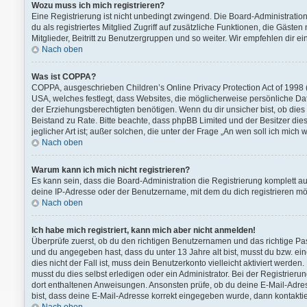
Wozu muss ich mich registrieren?
Eine Registrierung ist nicht unbedingt zwingend. Die Board-Administration 
du als registriertes Mitglied Zugriff auf zusätzliche Funktionen, die Gäst
Mitglieder, Beitritt zu Benutzergruppen und so weiter. Wir empfehlen dir ein
Nach oben
Was ist COPPA?
COPPA, ausgeschrieben Children’s Online Privacy Protection Act of 1998 (
USA, welches festlegt, dass Websites, die möglicherweise persönliche D
der Erziehungsberechtigten benötigen. Wenn du dir unsicher bist, ob dies au
Beistand zu Rate. Bitte beachte, dass phpBB Limited und der Besitzer di
jeglicher Art ist; außer solchen, die unter der Frage „An wen soll ich mi
Nach oben
Warum kann ich mich nicht registrieren?
Es kann sein, dass die Board-Administration die Registrierung komplett 
deine IP-Adresse oder der Benutzername, mit dem du dich registrieren möc
Nach oben
Ich habe mich registriert, kann mich aber nicht anmelden!
Überprüfe zuerst, ob du den richtigen Benutzernamen und das richtige P
und du angegeben hast, dass du unter 13 Jahre alt bist, musst du bzw. ei
dies nicht der Fall ist, muss dein Benutzerkonto vielleicht aktiviert werd
musst du dies selbst erledigen oder ein Administrator. Bei der Registrierung
dort enthaltenen Anweisungen. Ansonsten prüfe, ob du deine E-Mail-Adres
bist, dass deine E-Mail-Adresse korrekt eingegeben wurde, dann kontaktie