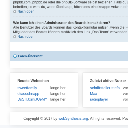
phpbb.com, phpbb.de oder die phpBB-Software selbst beziehen. Falls du 
betreffen, so wirst du, wenn überhaupt, höchstens eine knappe Antwort erh
Nach oben
Wie kann ich einen Administrator des Boards kontaktieren?
Alle Benutzer des Boards können das Kontaktformular nutzen, wenn die Fun
Mitglieder des Boards können zusätzlich den Link „Das Team“ verwenden
Nach oben
Foren-Übersicht
Neuste Webseiten
Zuletzt aktive Nutzer
sweetfamily
lange her
schriftsteller-stefansen
vo
eliasschnapp
lange her
Max
vo
DsSHJxmiJUeMY
lange her
radioplayer
vo
Copyright © 2017 by
webSynthesis.org
. All rights reserved. P