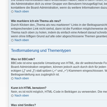
Die Board-Administration kann entschieden haben, dass in dem Forum, in d
die Administration dich zu einer Gruppe von Benutzern hinzugefügt hat, bei
kontaktiere die Board-Administration, wenn du weitere Informationen dazu
Nach oben
Wie markiere ich ein Thema als neu?
Durch Klicken des „Thema als neu markieren“-Links in der Beitragsansic
entsprechenden Link nicht siehst, dann ist die Funktion möglicherweise dea
Thema nach oben zu holen, indem du einfach eine Antwort darauf schreibst
wenn ohne triftigen Grund auf alte oder abgeschlossene Themen geantwor
Nach oben
Textformatierung und Thementypen
Was ist BBCode?
BBCode ist eine spezielle Umsetzung von HTML, die dir weitreichende F
Board-Administration vergeben, können jedoch auch durch dich für jeden
eckigen („[“ und „]“) statt spitzen („<“ und „>“) Klammern eingeschlossen. 
Beitragserstellung aus zugänglich ist.
Nach oben
Kann ich HTML benutzen?
Nein, es ist nicht möglich, HTML-Code in Beiträgen zu verwenden. Die m
Nach oben
Was sind Smilies?