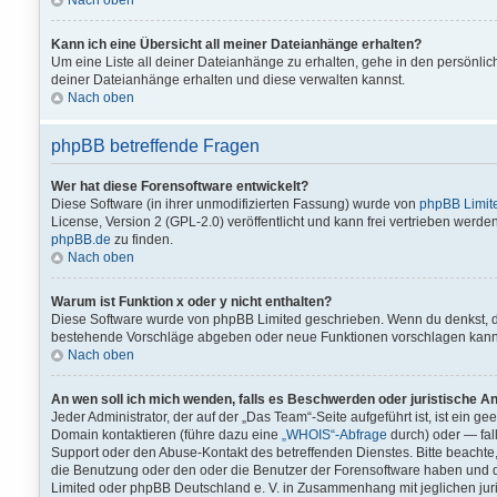
Nach oben
Kann ich eine Übersicht all meiner Dateianhänge erhalten?
Um eine Liste all deiner Dateianhänge zu erhalten, gehe in den persönlich
deiner Dateianhänge erhalten und diese verwalten kannst.
Nach oben
phpBB betreffende Fragen
Wer hat diese Forensoftware entwickelt?
Diese Software (in ihrer unmodifizierten Fassung) wurde von
phpBB Limit
License, Version 2 (GPL-2.0) veröffentlicht und kann frei vertrieben werden
phpBB.de
zu finden.
Nach oben
Warum ist Funktion x oder y nicht enthalten?
Diese Software wurde von phpBB Limited geschrieben. Wenn du denkst, d
bestehende Vorschläge abgeben oder neue Funktionen vorschlagen kann
Nach oben
An wen soll ich mich wenden, falls es Beschwerden oder juristische A
Jeder Administrator, der auf der „Das Team“-Seite aufgeführt ist, ist ein g
Domain kontaktieren (führe dazu eine
„WHOIS“-Abfrage
durch) oder — fall
Support oder den Abuse-Kontakt des betreffenden Dienstes. Bitte beach
die Benutzung oder den oder die Benutzer der Forensoftware haben und 
Limited oder phpBB Deutschland e. V. in Zusammenhang mit jeglichen jur