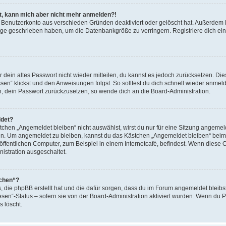
ert, kann mich aber nicht mehr anmelden?!
in Benutzerkonto aus verschieden Gründen deaktiviert oder gelöscht hat. Außerdem
träge geschrieben haben, um die Datenbankgröße zu verringern. Registriere dich ei
ar dein altes Passwort nicht wieder mitteilen, du kannst es jedoch zurücksetzen. D
sen“ klickst und den Anweisungen folgst. So solltest du dich schnell wieder anme
ein, dein Passwort zurückzusetzen, so wende dich an die Board-Administration.
ldet?
hen „Angemeldet bleiben“ nicht auswählst, wirst du nur für eine Sitzung angemel
en. Um angemeldet zu bleiben, kannst du das Kästchen „Angemeldet bleiben“ beim
fentlichen Computer, zum Beispiel in einem Internetcafé, befindest. Wenn diese O
istration ausgeschaltet.
schen“?
s, die phpBB erstellt hat und die dafür sorgen, dass du im Forum angemeldet blei
esen“-Status – sofern sie von der Board-Administration aktiviert wurden. Wenn du
s löscht.