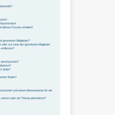
tartseite?
icken!
 Nachrichten!
ed dieses Forums erhalten!
 ignorierten Mitglieder?
 oder zur Liste der ignorierten Mitglieder
n entfernen?
n durchsuchen?
gebnisse?
e Seite?
hemen finden?
sezeichen und einem Abonnements für ein
a setzen oder ein Thema abonnieren?