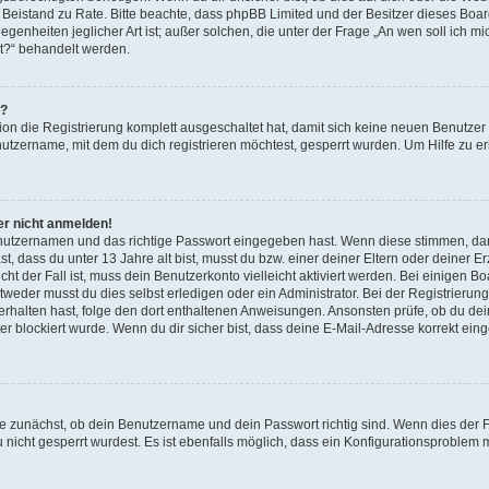
chen Beistand zu Rate. Bitte beachte, dass phpBB Limited und der Besitzer dieses B
legenheiten jeglicher Art ist; außer solchen, die unter der Frage „An wen soll ich
bt?“ behandelt werden.
n?
tion die Registrierung komplett ausgeschaltet hat, damit sich keine neuen Benutz
utzername, mit dem du dich registrieren möchtest, gesperrt wurden. Um Hilfe zu e
er nicht anmelden!
enutzernamen und das richtige Passwort eingegeben hast. Wenn diese stimmen, da
st, dass du unter 13 Jahre alt bist, musst du bzw. einer deiner Eltern oder deine
icht der Fall ist, muss dein Benutzerkonto vielleicht aktiviert werden. Bei einige
tweder musst du dies selbst erledigen oder ein Administrator. Bei der Registrierung 
l erhalten hast, folge den dort enthaltenen Anweisungen. Ansonsten prüfe, ob du d
er blockiert wurde. Wenn du dir sicher bist, dass deine E-Mail-Adresse korrekt ei
fe zunächst, ob dein Benutzername und dein Passwort richtig sind. Wenn dies der F
nicht gesperrt wurdest. Es ist ebenfalls möglich, dass ein Konfigurationsproblem m