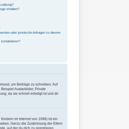
zulässig?
änge erhalten?
?
werden oder juristische Anfragen zu diesem
 kontaktieren?
 musst, um Beiträge zu schreiben. Auf
 Beispiel Avatarbilder, Private
g, da sie schnell erledigt ist und dir
Kindern im Internet von 1998) ist ein
heben, hierzu die Zustimmung der Eltern
e, auf der du dich zu registrieren