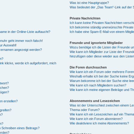
Was ist eine Hauptgruppe?
Was bedeutet der „Das Team“-Link auf der S
Private Nachrichten
Ich kann keine Privaten Nachrichten versch
Ich bekomme ständig unerwünschte Private
ame in der Online-Liste auftaucht?
Ich habe eine Spam-E-Mail von einem Mitgli
renuhr geht immer noch falsch!
Freunde und ignorierte Mitglieder
ur Auswahl!
Wozu benötige ich die Listen der Freunde und
utzernamen angezeigt werden?
Wie kann ich Mitglieder zur Liste der Freunde
hinzufügen oder diese wieder aus den Liste
rn?
nk klicke, werde ich aufgefordert, mich
Die Foren durchsuchen
Wie kann ich ein Forum oder mehrere Fore
Weshalb erhalte ich bei der Suche keine Er
Warum bekomme ich bei der Suche eine leer
twort?
Wie kann ich nach Mitgliedern suchen?
öschen?
Wie kann ich meine eigenen Beiträge und T
fügen?
Abonnements und Lesezeichen
n erstellen?
Was ist der Unterschied zwischen einem Le
Thema oder Forum?
greifen?
Wie kann ich ein Lesezeichen auf ein Them
n?
Wie kann ich ein Forum abonnieren?
Wie deaktiviere ich meine Abonnements?
en?
m Schreiben eines Beitrags?
erden?