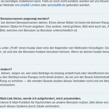
 du benötigst, installieren kann. Falls es noch nicht existiert, würden wir uns freu
der Website von
phpBB Limited
oder auf
phpBB.de
gefunden werden.
em Benutzernamen angezeigt werden?
r bei deinem Benutzernamen stehen. Eines dieser Bilder ist meist mit deinem Rang 
 deinen Status im Forum angeben. Das andere, meist größere, Bild wird auch als „A
Bild, welches von Benutzer zu Benutzer unterschiedlich ist.
 unter „Profil“ einen Avatar über eine der folgenden vier Methoden hinzufügen: G
, ob und wie die Benutzer Avatare benutzen können. Wenn du keinen Avatar benutz
n ändern?
ehen, zeigen an, wie viele Beiträge du bislang erstellt hast oder identifizieren
 den Wortlaut eines Ranges nicht direkt ändern, da sie von der Board-Administrati
 Rang zu erhöhen — die meisten Boards dulden dieses Verhalten nicht und ein Mod
rücksetzen.
Mail-Link klicke, werde ich aufgefordert, mich anzumelden.
ninterne E-Mail-Funktion für Nachrichten an andere Benutzer nutzen, falls diese von
uch dieses Systems durch Gäste verhindern.