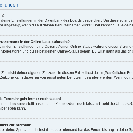
tellungen
rn?
le deine Einstellungen in der Datenbank des Boards gespeichert. Um diese zu ände
ite angezeigt, wenn du auf deinen Benutzernamen klickst. Dort kannst du alle dein
utzername in der Online-Liste auftaucht?
du in den Einstellungen eine Option „Meinen Online-Status während dieser Sitzung
, Moderatoren und du selbst deinen Online-Status sehen. Du wirst dann als unsich
Zeit nicht deiner eigenen Zeitzone. In diesem Fall solltest du im „Persönlichen Be
ie Zeitzone kann dabei nur von registrierten Benutzern geändert werden. Wenn du noch n
 die Forenuhr geht immer noch falsch!
one richtig eingestellt hast und die Zeit trotzdem noch falsch ist, geht die Uhr des S
em beheben kann.
nicht zur Auswahl!
der deine Sprache nicht installiert oder niemand hat das Forum bislang in deine Sp