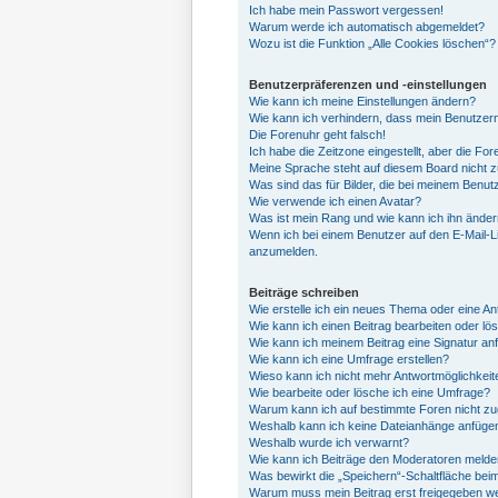
Ich habe mein Passwort vergessen!
Warum werde ich automatisch abgemeldet?
Wozu ist die Funktion „Alle Cookies löschen“?
Benutzerpräferenzen und -einstellungen
Wie kann ich meine Einstellungen ändern?
Wie kann ich verhindern, dass mein Benutzern
Die Forenuhr geht falsch!
Ich habe die Zeitzone eingestellt, aber die Fo
Meine Sprache steht auf diesem Board nicht z
Was sind das für Bilder, die bei meinem Ben
Wie verwende ich einen Avatar?
Was ist mein Rang und wie kann ich ihn ände
Wenn ich bei einem Benutzer auf den E-Mail-Li
anzumelden.
Beiträge schreiben
Wie erstelle ich ein neues Thema oder eine An
Wie kann ich einen Beitrag bearbeiten oder l
Wie kann ich meinem Beitrag eine Signatur an
Wie kann ich eine Umfrage erstellen?
Wieso kann ich nicht mehr Antwortmöglichkeite
Wie bearbeite oder lösche ich eine Umfrage?
Warum kann ich auf bestimmte Foren nicht zu
Weshalb kann ich keine Dateianhänge anfüge
Weshalb wurde ich verwarnt?
Wie kann ich Beiträge den Moderatoren meld
Was bewirkt die „Speichern“-Schaltfläche bei
Warum muss mein Beitrag erst freigegeben w