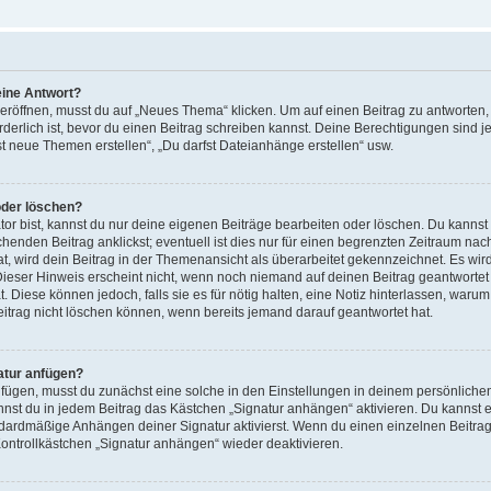
eine Antwort?
öffnen, musst du auf „Neues Thema“ klicken. Um auf einen Beitrag zu antworten, m
orderlich ist, bevor du einen Beitrag schreiben kannst. Deine Berechtigungen sind 
rfst neue Themen erstellen“, „Du darfst Dateianhänge erstellen“ usw.
oder löschen?
or bist, kannst du nur deine eigenen Beiträge bearbeiten oder löschen. Du kannst
henden Beitrag anklickst; eventuell ist dies nur für einen begrenzten Zeitraum nac
t, wird dein Beitrag in der Themenansicht als überarbeitet gekennzeichnet. Es wird
ieser Hinweis erscheint nicht, wenn noch niemand auf deinen Beitrag geantwortet 
. Diese können jedoch, falls sie es für nötig halten, eine Notiz hinterlassen, warum
itrag nicht löschen können, wenn bereits jemand darauf geantwortet hat.
atur anfügen?
fügen, musst du zunächst eine solche in den Einstellungen in deinem persönlich
kannst du in jedem Beitrag das Kästchen „Signatur anhängen“ aktivieren. Du kannst
dardmäßige Anhängen deiner Signatur aktivierst. Wenn du einen einzelnen Beitra
Kontrollkästchen „Signatur anhängen“ wieder deaktivieren.