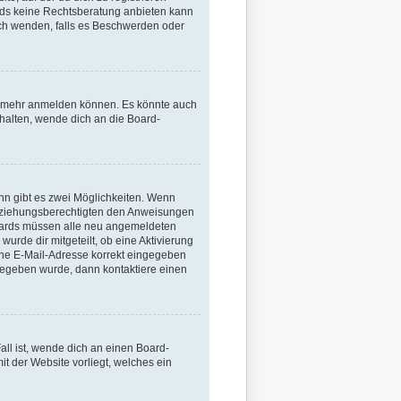
oards keine Rechtsberatung anbieten kann
 mich wenden, falls es Beschwerden oder
er mehr anmelden können. Es könnte auch
rhalten, wende dich an die Board-
nn gibt es zwei Möglichkeiten. Wenn
r Erziehungsberechtigten den Anweisungen
n Boards müssen alle neu angemeldeten
wurde dir mitgeteilt, ob eine Aktivierung
eine E-Mail-Adresse korrekt eingegeben
ngegeben wurde, dann kontaktiere einen
all ist, wende dich an einen Board-
it der Website vorliegt, welches ein