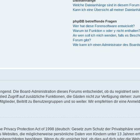
Dateianhänge
Welche Dateianhänge sind in diesem Forum 
Kann ich eine Übersicht all meiner Dateianh
phpBB betreffende Fragen
Wer hat diese Forensoftware entwickelt?
Warum ist Funktion x oder y nicht enthalten
An wen soll ich mich wenden, falls es Besch
Forum gibt?
Wie kann ich einen Administrator des Boards
ingend. Die Board-Administration dieses Forums entscheidet, ob du registriert sein
itglied Zugriff auf zusätzliche Funktionen, die Gästen nicht zur Verfügung stehen: zum
glieder, Beitritt zu Benutzergruppen und so weiter. Wir empfehlen dir eine Anmeldun
Privacy Protection Act of 1998 (deutsch: Gesetz zum Schutz der Privatsphäre von 
ss Websites, die möglicherweise persönliche Daten von Kindern unter 13 Jahren er
erechtigten benötigen. Wenn du dir unsicher bist, ob dies auf dich oder die Websit