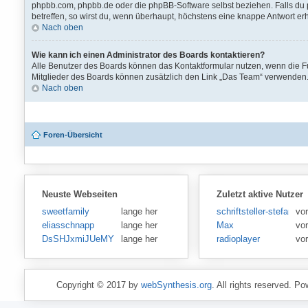
phpbb.com, phpbb.de oder die phpBB-Software selbst beziehen. Falls du 
betreffen, so wirst du, wenn überhaupt, höchstens eine knappe Antwort erh
Nach oben
Wie kann ich einen Administrator des Boards kontaktieren?
Alle Benutzer des Boards können das Kontaktformular nutzen, wenn die Fun
Mitglieder des Boards können zusätzlich den Link „Das Team“ verwenden
Nach oben
Foren-Übersicht
Neuste Webseiten
Zuletzt aktive Nutzer
sweetfamily
lange her
schriftsteller-stefansen
vo
eliasschnapp
lange her
Max
vo
DsSHJxmiJUeMY
lange her
radioplayer
vo
Copyright © 2017 by
webSynthesis.org
. All rights reserved. P