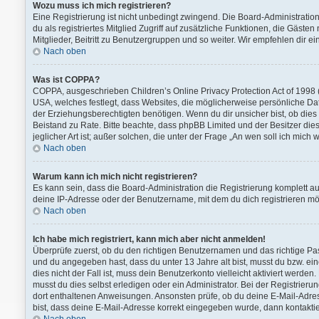
Wozu muss ich mich registrieren?
Eine Registrierung ist nicht unbedingt zwingend. Die Board-Administration 
du als registriertes Mitglied Zugriff auf zusätzliche Funktionen, die Gäst
Mitglieder, Beitritt zu Benutzergruppen und so weiter. Wir empfehlen dir ein
Nach oben
Was ist COPPA?
COPPA, ausgeschrieben Children’s Online Privacy Protection Act of 1998 (
USA, welches festlegt, dass Websites, die möglicherweise persönliche D
der Erziehungsberechtigten benötigen. Wenn du dir unsicher bist, ob dies au
Beistand zu Rate. Bitte beachte, dass phpBB Limited und der Besitzer di
jeglicher Art ist; außer solchen, die unter der Frage „An wen soll ich mi
Nach oben
Warum kann ich mich nicht registrieren?
Es kann sein, dass die Board-Administration die Registrierung komplett 
deine IP-Adresse oder der Benutzername, mit dem du dich registrieren möc
Nach oben
Ich habe mich registriert, kann mich aber nicht anmelden!
Überprüfe zuerst, ob du den richtigen Benutzernamen und das richtige P
und du angegeben hast, dass du unter 13 Jahre alt bist, musst du bzw. ei
dies nicht der Fall ist, muss dein Benutzerkonto vielleicht aktiviert werd
musst du dies selbst erledigen oder ein Administrator. Bei der Registrierung
dort enthaltenen Anweisungen. Ansonsten prüfe, ob du deine E-Mail-Adres
bist, dass deine E-Mail-Adresse korrekt eingegeben wurde, dann kontaktie