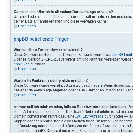
Nach oben
Kann ich eine Übersicht all meiner Dateianhänge erhalten?
Um eine Liste all deiner Dateianhänge zu erhalten, gehe in den persönlich
deiner Dateianhänge erhalten und diese verwalten kannst.
Nach oben
phpBB betreffende Fragen
Wer hat diese Forensoftware entwickelt?
Diese Software (in ihrer unmodifizierten Fassung) wurde von
phpBB Limit
License, Version 2 (GPL-2.0) veröffentlicht und kann frei vertrieben werden
phpBB.de
zu finden.
Nach oben
Warum ist Funktion x oder y nicht enthalten?
Diese Software wurde von phpBB Limited geschrieben. Wenn du denkst, d
bestehende Vorschläge abgeben oder neue Funktionen vorschlagen kann
Nach oben
An wen soll ich mich wenden, falls es Beschwerden oder juristische A
Jeder Administrator, der auf der „Das Team“-Seite aufgeführt ist, ist ein g
Domain kontaktieren (führe dazu eine
„WHOIS“-Abfrage
durch) oder — fall
Support oder den Abuse-Kontakt des betreffenden Dienstes. Bitte beach
die Benutzung oder den oder die Benutzer der Forensoftware haben und 
Limited oder phpBB Deutschland e. V. in Zusammenhang mit jeglichen jur