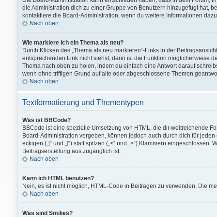
Die Board-Administration kann entschieden haben, dass in dem Forum, in d
die Administration dich zu einer Gruppe von Benutzern hinzugefügt hat, bei
kontaktiere die Board-Administration, wenn du weitere Informationen dazu
Nach oben
Wie markiere ich ein Thema als neu?
Durch Klicken des „Thema als neu markieren“-Links in der Beitragsansic
entsprechenden Link nicht siehst, dann ist die Funktion möglicherweise dea
Thema nach oben zu holen, indem du einfach eine Antwort darauf schreibst
wenn ohne triftigen Grund auf alte oder abgeschlossene Themen geantwor
Nach oben
Textformatierung und Thementypen
Was ist BBCode?
BBCode ist eine spezielle Umsetzung von HTML, die dir weitreichende F
Board-Administration vergeben, können jedoch auch durch dich für jeden
eckigen („[“ und „]“) statt spitzen („<“ und „>“) Klammern eingeschlossen. 
Beitragserstellung aus zugänglich ist.
Nach oben
Kann ich HTML benutzen?
Nein, es ist nicht möglich, HTML-Code in Beiträgen zu verwenden. Die m
Nach oben
Was sind Smilies?