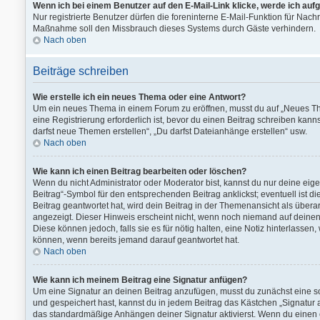
Wenn ich bei einem Benutzer auf den E-Mail-Link klicke, werde ich auf
Nur registrierte Benutzer dürfen die foreninterne E-Mail-Funktion für Nach
Maßnahme soll den Missbrauch dieses Systems durch Gäste verhindern.
Nach oben
Beiträge schreiben
Wie erstelle ich ein neues Thema oder eine Antwort?
Um ein neues Thema in einem Forum zu eröffnen, musst du auf „Neues Them
eine Registrierung erforderlich ist, bevor du einen Beitrag schreiben kann
darfst neue Themen erstellen“, „Du darfst Dateianhänge erstellen“ usw.
Nach oben
Wie kann ich einen Beitrag bearbeiten oder löschen?
Wenn du nicht Administrator oder Moderator bist, kannst du nur deine ei
Beitrag“-Symbol für den entsprechenden Beitrag anklickst; eventuell ist d
Beitrag geantwortet hat, wird dein Beitrag in der Themenansicht als übera
angezeigt. Dieser Hinweis erscheint nicht, wenn noch niemand auf deinen 
Diese können jedoch, falls sie es für nötig halten, eine Notiz hinterlasse
können, wenn bereits jemand darauf geantwortet hat.
Nach oben
Wie kann ich meinem Beitrag eine Signatur anfügen?
Um eine Signatur an deinen Beitrag anzufügen, musst du zunächst eine so
und gespeichert hast, kannst du in jedem Beitrag das Kästchen „Signatur
das standardmäßige Anhängen deiner Signatur aktivierst. Wenn du einen 