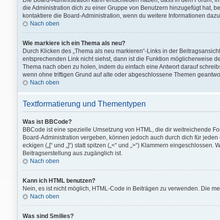
Die Board-Administration kann entschieden haben, dass in dem Forum, in d
die Administration dich zu einer Gruppe von Benutzern hinzugefügt hat, bei
kontaktiere die Board-Administration, wenn du weitere Informationen dazu
Nach oben
Wie markiere ich ein Thema als neu?
Durch Klicken des „Thema als neu markieren“-Links in der Beitragsansic
entsprechenden Link nicht siehst, dann ist die Funktion möglicherweise dea
Thema nach oben zu holen, indem du einfach eine Antwort darauf schreibst
wenn ohne triftigen Grund auf alte oder abgeschlossene Themen geantwor
Nach oben
Textformatierung und Thementypen
Was ist BBCode?
BBCode ist eine spezielle Umsetzung von HTML, die dir weitreichende F
Board-Administration vergeben, können jedoch auch durch dich für jeden
eckigen („[“ und „]“) statt spitzen („<“ und „>“) Klammern eingeschlossen. 
Beitragserstellung aus zugänglich ist.
Nach oben
Kann ich HTML benutzen?
Nein, es ist nicht möglich, HTML-Code in Beiträgen zu verwenden. Die m
Nach oben
Was sind Smilies?