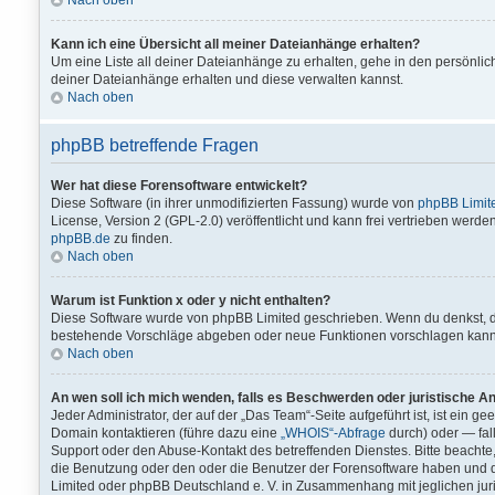
Nach oben
Kann ich eine Übersicht all meiner Dateianhänge erhalten?
Um eine Liste all deiner Dateianhänge zu erhalten, gehe in den persönlich
deiner Dateianhänge erhalten und diese verwalten kannst.
Nach oben
phpBB betreffende Fragen
Wer hat diese Forensoftware entwickelt?
Diese Software (in ihrer unmodifizierten Fassung) wurde von
phpBB Limit
License, Version 2 (GPL-2.0) veröffentlicht und kann frei vertrieben werden
phpBB.de
zu finden.
Nach oben
Warum ist Funktion x oder y nicht enthalten?
Diese Software wurde von phpBB Limited geschrieben. Wenn du denkst, d
bestehende Vorschläge abgeben oder neue Funktionen vorschlagen kann
Nach oben
An wen soll ich mich wenden, falls es Beschwerden oder juristische A
Jeder Administrator, der auf der „Das Team“-Seite aufgeführt ist, ist ein g
Domain kontaktieren (führe dazu eine
„WHOIS“-Abfrage
durch) oder — fall
Support oder den Abuse-Kontakt des betreffenden Dienstes. Bitte beach
die Benutzung oder den oder die Benutzer der Forensoftware haben und 
Limited oder phpBB Deutschland e. V. in Zusammenhang mit jeglichen jur