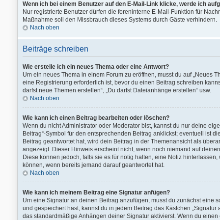
Wenn ich bei einem Benutzer auf den E-Mail-Link klicke, werde ich auf
Nur registrierte Benutzer dürfen die foreninterne E-Mail-Funktion für Nach
Maßnahme soll den Missbrauch dieses Systems durch Gäste verhindern.
Nach oben
Beiträge schreiben
Wie erstelle ich ein neues Thema oder eine Antwort?
Um ein neues Thema in einem Forum zu eröffnen, musst du auf „Neues Them
eine Registrierung erforderlich ist, bevor du einen Beitrag schreiben kann
darfst neue Themen erstellen“, „Du darfst Dateianhänge erstellen“ usw.
Nach oben
Wie kann ich einen Beitrag bearbeiten oder löschen?
Wenn du nicht Administrator oder Moderator bist, kannst du nur deine ei
Beitrag“-Symbol für den entsprechenden Beitrag anklickst; eventuell ist d
Beitrag geantwortet hat, wird dein Beitrag in der Themenansicht als übera
angezeigt. Dieser Hinweis erscheint nicht, wenn noch niemand auf deinen 
Diese können jedoch, falls sie es für nötig halten, eine Notiz hinterlasse
können, wenn bereits jemand darauf geantwortet hat.
Nach oben
Wie kann ich meinem Beitrag eine Signatur anfügen?
Um eine Signatur an deinen Beitrag anzufügen, musst du zunächst eine so
und gespeichert hast, kannst du in jedem Beitrag das Kästchen „Signatur
das standardmäßige Anhängen deiner Signatur aktivierst. Wenn du einen 