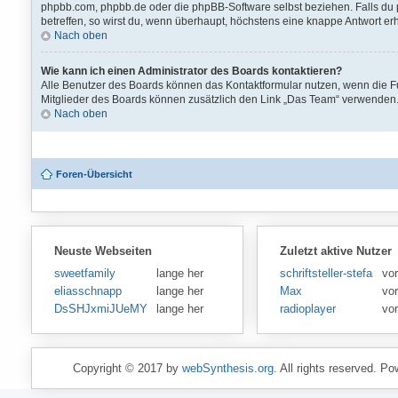
phpbb.com, phpbb.de oder die phpBB-Software selbst beziehen. Falls du 
betreffen, so wirst du, wenn überhaupt, höchstens eine knappe Antwort erh
Nach oben
Wie kann ich einen Administrator des Boards kontaktieren?
Alle Benutzer des Boards können das Kontaktformular nutzen, wenn die Fun
Mitglieder des Boards können zusätzlich den Link „Das Team“ verwenden
Nach oben
Foren-Übersicht
Neuste Webseiten
Zuletzt aktive Nutzer
sweetfamily
lange her
schriftsteller-stefansen
vo
eliasschnapp
lange her
Max
vo
DsSHJxmiJUeMY
lange her
radioplayer
vo
Copyright © 2017 by
webSynthesis.org
. All rights reserved. P