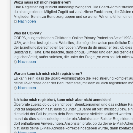
Wozu muss ich mich registrieren?
Eine Registrierung ist nicht unbedingt zwingend. Die Board-Administration 
du als registriertes Mitglied Zugriff auf zusätzliche Funktionen, die Gäst
Mitglieder, Beitritt zu Benutzergruppen und so weiter. Wir empfehlen dir ein
Nach oben
Was ist COPPA?
COPPA, ausgeschrieben Children’s Online Privacy Protection Act of 1998 (
USA, welches festlegt, dass Websites, die möglicherweise persönliche D
der Erziehungsberechtigten benötigen. Wenn du dir unsicher bist, ob dies au
Beistand zu Rate. Bitte beachte, dass phpBB Limited und der Besitzer di
jeglicher Art ist; außer solchen, die unter der Frage „An wen soll ich mi
Nach oben
Warum kann ich mich nicht registrieren?
Es kann sein, dass die Board-Administration die Registrierung komplett 
deine IP-Adresse oder der Benutzername, mit dem du dich registrieren möc
Nach oben
Ich habe mich registriert, kann mich aber nicht anmelden!
Überprüfe zuerst, ob du den richtigen Benutzernamen und das richtige P
und du angegeben hast, dass du unter 13 Jahre alt bist, musst du bzw. ei
dies nicht der Fall ist, muss dein Benutzerkonto vielleicht aktiviert werd
musst du dies selbst erledigen oder ein Administrator. Bei der Registrierung
dort enthaltenen Anweisungen. Ansonsten prüfe, ob du deine E-Mail-Adres
bist, dass deine E-Mail-Adresse korrekt eingegeben wurde, dann kontaktie