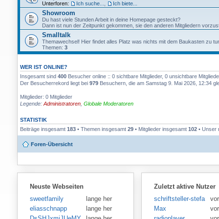
Unterforen:
Ich suche...
,
Ich biete...
Showroom
Du hast viele Stunden Arbeit in deine Homepage gesteckt?
Dann ist nun der Zeitpunkt gekommen, sie den anderen Mitgliedern vorzust
Smalltalk
Themawechsel! Hier findet alles Platz was nichts mit dem Baukasten zu tun
Themen:
3
WER IST ONLINE?
Insgesamt sind
400
Besucher online :: 0 sichtbare Mitglieder, 0 unsichtbare Mitglie
Der Besucherrekord liegt bei
979
Besuchern, die am Samstag 9. Mai 2026, 12:34 glei
Mitglieder: 0 Mitglieder
Legende:
Administratoren
,
Globale Moderatoren
STATISTIK
Beiträge insgesamt
183
• Themen insgesamt
29
• Mitglieder insgesamt
102
• Unser 
Foren-Übersicht
Neuste Webseiten
Zuletzt aktive Nutzer
sweetfamily
lange her
schriftsteller-stefansen
vor
eliasschnapp
lange her
Max
vo
DsSHJxmiJUeMY
lange her
radioplayer
vo