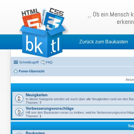
Ob ein Mensch kl
erkenn
Zurück zum Baukasten
Schnellzugriff
FAQ
Foren-Übersicht
Aktue
Neuigkeiten
In dieser Kategorie werden wir euch über alle Neuigkeiten rund um den Ba
Themen:
7
Verbesserungsvorschläge
Hilf uns den Baukasten voran zu treiben, welche Verbesserungsvorschläge
Themen:
1
Sup
Baukasten