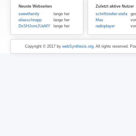
Neuste Webseiten
Zuletzt aktive Nutzer
sweetfamily
lange her
schriftsteller-stefansen
ge
eliasschnapp
lange her
Max
vo
DsSHJxmiJUeMY
lange her
radioplayer
vo
Copyright © 2017 by
webSynthesis.org
. All rights reserved. P