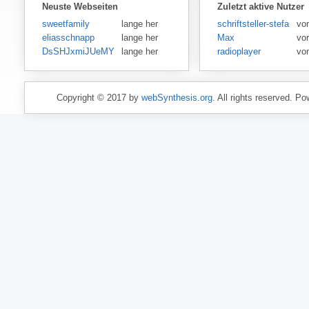
Neuste Webseiten
Zuletzt aktive Nutzer
sweetfamily
lange her
schriftsteller-stefansen
vor
eliasschnapp
lange her
Max
vo
DsSHJxmiJUeMY
lange her
radioplayer
vo
Copyright © 2017 by
webSynthesis.org
. All rights reserved. P