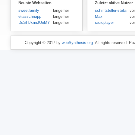
Neuste Webseiten
Zuletzt aktive Nutzer
sweetfamily
lange her
schriftsteller-stefansen
vor
eliasschnapp
lange her
Max
vo
DsSHJxmiJUeMY
lange her
radioplayer
vo
Copyright © 2017 by
webSynthesis.org
. All rights reserved. P