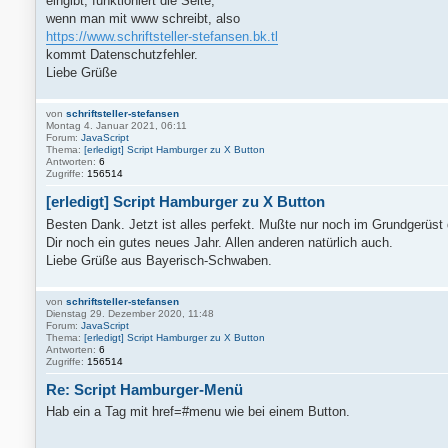
eingibt, funktioniert die Seite,
wenn man mit www schreibt, also
https://www.schriftsteller-stefansen.bk.tl
kommt Datenschutzfehler.
Liebe Grüße
von
schriftsteller-stefansen
Montag 4. Januar 2021, 06:11
Forum:
JavaScript
Thema:
[erledigt] Script Hamburger zu X Button
Antworten:
6
Zugriffe:
156514
[erledigt] Script Hamburger zu X Button
Besten Dank. Jetzt ist alles perfekt. Mußte nur noch im Grundgerüst
Dir noch ein gutes neues Jahr. Allen anderen natürlich auch.
Liebe Grüße aus Bayerisch-Schwaben.
von
schriftsteller-stefansen
Dienstag 29. Dezember 2020, 11:48
Forum:
JavaScript
Thema:
[erledigt] Script Hamburger zu X Button
Antworten:
6
Zugriffe:
156514
Re: Script Hamburger-Menü
Hab ein a Tag mit href=#menu wie bei einem Button.