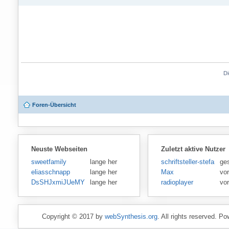
Di
Foren-Übersicht
Neuste Webseiten
Zuletzt aktive Nutzer
sweetfamily
lange her
schriftsteller-stefansen
ge
eliasschnapp
lange her
Max
vo
DsSHJxmiJUeMY
lange her
radioplayer
vo
Copyright © 2017 by
webSynthesis.org
. All rights reserved. P