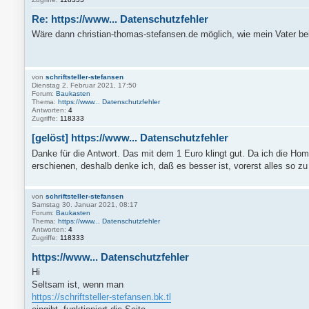
Re: https://www... Datenschutzfehler
Wäre dann christian-thomas-stefansen.de möglich, wie mein Vater b
von
schriftsteller-stefansen
Dienstag 2. Februar 2021, 17:50
Forum:
Baukasten
Thema:
https://www... Datenschutzfehler
Antworten:
4
Zugriffe:
118333
[gelöst] https://www... Datenschutzfehler
Danke für die Antwort. Das mit dem 1 Euro klingt gut. Da ich die Hom
erschienen, deshalb denke ich, daß es besser ist, vorerst alles so 
von
schriftsteller-stefansen
Samstag 30. Januar 2021, 08:17
Forum:
Baukasten
Thema:
https://www... Datenschutzfehler
Antworten:
4
Zugriffe:
118333
https://www... Datenschutzfehler
Hi
Seltsam ist, wenn man
https://schriftsteller-stefansen.bk.tl