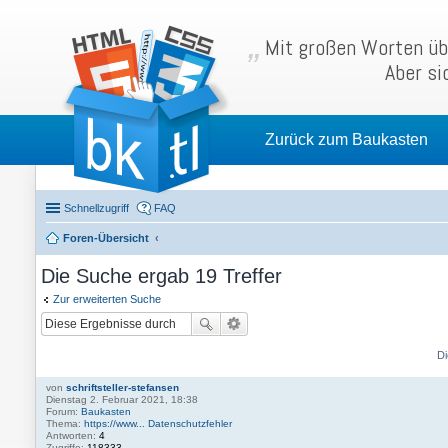
Mit großen Worten übe
Aber si
Zurück zum Baukasten
Schnellzugriff
FAQ
Foren-Übersicht
Die Suche ergab 19 Treffer
Zur erweiterten Suche
Di
von
schriftsteller-stefansen
Dienstag 2. Februar 2021, 18:38
Forum:
Baukasten
Thema:
https://www... Datenschutzfehler
Antworten:
4
Zugriffe:
118333