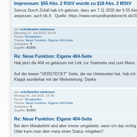
Impressum: §55 Abs. 2 RStV wurde zu §18 Abs. 2 MStV
Servus Durch Zufall hab ich gelesen, dass am 7.11.2020 der § 55 A
anpassen, auch bk.tl . Quelle: https://www.versandhandelsrecht.de/2
von
schriftsteller-stefansen
Dienstag 21. Juli 2020, 05:26
Forum:
Neuigkeiten
Thema:
Neue Funktion: Eigene 404-Seite
Antworten:
5
Zugriffe:
81505
Re: Neue Funktion: Eigene 404-Seite
Hab jetzt die 404 so gelassen mit Link zur Startseite und zum Menü.
Auf der leeren "VERSTECKT" Seite, die nur Unterseiten hat, hab ich 
Klappt wunderbar mit der Weiterleitung. Danke
von
schriftsteller-stefansen
Montag 20. Juli 2020, 16:38
Forum:
Neuigkeiten
Thema:
Neue Funktion: Eigene 404-Seite
Antworten:
5
Zugriffe:
81505
Re: Neue Funktion: Eigene 404-Seite
Bei dem Metabefehl wird aber immer umgeleitet, wenn ich das richtig
Oder kann man dem meta einen Status mitgeben?