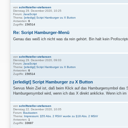
von
schriftsteller-stefansen
Dienstag 29. Dezember 2020, 10:25
Forum:
JavaScript
Thema:
[erledigt] Script Hamburger zu X Button
Antworten:
6
Zugriffe:
156514
Re: Script Hamburger-Menü
Genau das weiß ich nicht was da rein gehört. Bin halt kein Profiscript
von
schriftsteller-stefansen
Dienstag 29. Dezember 2020, 09:03
Forum:
JavaScript
Thema:
[erledigt] Script Hamburger zu X Button
Antworten:
6
Zugriffe:
156514
[erledigt] Script Hamburger zu X Button
Servus Mein Ziel ist, daß beim Klick auf das Hamburgersymbol das 
Hamburgersymbol wird, wenn ich das X direkt anklicke. Wenn ich im 
von
schriftsteller-stefansen
Dienstag 22. Dezember 2020, 10:05
Forum:
Baukasten
Thema:
Impressum: §55 Abs. 2 RStV wurde zu §18 Abs. 2 MStV
Antworten:
1
Zugriffe:
33687