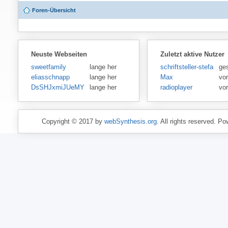
Foren-Übersicht
Neuste Webseiten
Zuletzt aktive Nutzer
sweetfamily
lange her
schriftsteller-stefansen
ge
eliasschnapp
lange her
Max
vo
DsSHJxmiJUeMY
lange her
radioplayer
vo
Copyright © 2017 by
webSynthesis.org
. All rights reserved. P