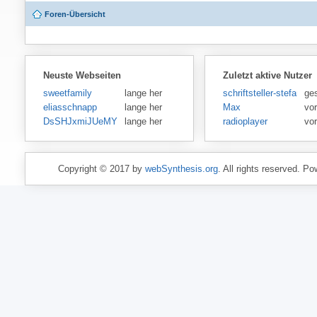
Foren-Übersicht
Neuste Webseiten
Zuletzt aktive Nutzer
sweetfamily
lange her
schriftsteller-stefansen
ge
eliasschnapp
lange her
Max
vo
DsSHJxmiJUeMY
lange her
radioplayer
vo
Copyright © 2017 by
webSynthesis.org
. All rights reserved. P