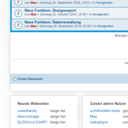
von
Max
» Sonntag 25. September 2016, 14:01 » in
Neuigkeiten
Neue Funktion: Designexport
von
Max
» Sonntag 12. Oktober 2014, 19:08 » in
Neuigkeiten
Neue Funktion: Dateiverwaltung
von
Max
» Samstag 20. September 2014, 20:28 » in
Neuigkeiten
Beiträge 
Di
Foren-Übersicht
Neuste Webseiten
Zuletzt aktive Nutzer
sweetfamily
lange her
schriftsteller-stefansen
ge
eliasschnapp
lange her
Max
vo
DsSHJxmiJUeMY
lange her
radioplayer
vo