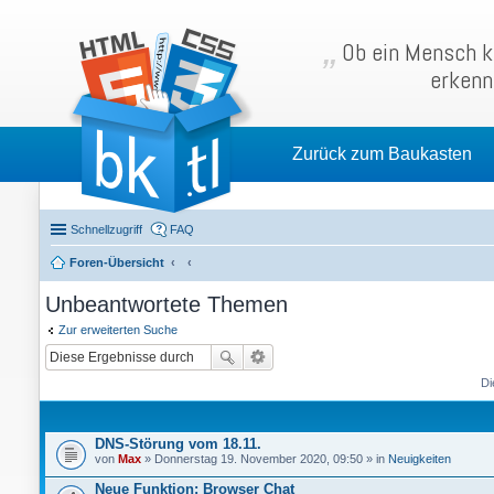
Ob ein Mensch kl
erkenn
Zurück zum Baukasten
Schnellzugriff
FAQ
Foren-Übersicht
Unbeantwortete Themen
Zur erweiterten Suche
Di
DNS-Störung vom 18.11.
von
Max
» Donnerstag 19. November 2020, 09:50 » in
Neuigkeiten
Neue Funktion: Browser Chat