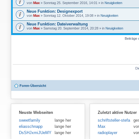
von
Max
» Sonntag 25. September 2016, 14:01 » in
Neuigkeiten
Neue Funktion: Designexport
von
Max
» Sonntag 12. Oktober 2014, 19:08 » in
Neuigkeiten
Neue Funktion: Dateiverwaltung
von
Max
» Samstag 20. September 2014, 20:28 » in
Neuigkeiten
Beiträge 
Di
Foren-Übersicht
Neuste Webseiten
Zuletzt aktive Nutzer
sweetfamily
lange her
schriftsteller-stefansen
ge
eliasschnapp
lange her
Max
vo
DsSHJxmiJUeMY
lange her
radioplayer
vo