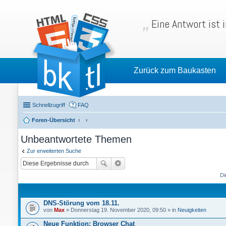
Eine Antwort ist 
Zurück zum Baukasten
Schnellzugriff
FAQ
Foren-Übersicht
Unbeantwortete Themen
Zur erweiterten Suche
Di
DNS-Störung vom 18.11.
von
Max
» Donnerstag 19. November 2020, 09:50 » in
Neuigkeiten
Neue Funktion: Browser Chat