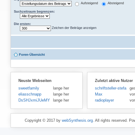
Aufsteigend
Absteigend
Suchzeitraum begrenzen:
Die ersten:
Zeichen der Beiträge anzeigen
Foren-Übersicht
Neuste Webseiten
Zuletzt aktive Nutzer
sweetfamily
lange her
schriftsteller-stefansen
ge
eliasschnapp
lange her
Max
vo
DsSHJxmiJUeMY
lange her
radioplayer
vo
Copyright © 2017 by
webSynthesis.org
. All rights reserved. P