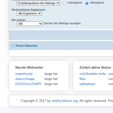
Aufsteigend
Absteigend
Suchzeitraum begrenzen:
Die ersten:
Zeichen der Beiträge anzeigen
Foren-Übersicht
Neuste Webseiten
Zuletzt aktive Nutzer
sweetfamily
lange her
schriftsteller-stefansen
vor
eliasschnapp
lange her
Max
vo
DsSHJxmiJUeMY
lange her
radioplayer
vo
Copyright © 2017 by
webSynthesis.org
. All rights reserved. P