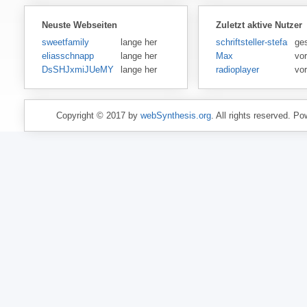
Neuste Webseiten
Zuletzt aktive Nutzer
sweetfamily
lange her
schriftsteller-stefansen
ge
eliasschnapp
lange her
Max
vo
DsSHJxmiJUeMY
lange her
radioplayer
vo
Copyright © 2017 by
webSynthesis.org
. All rights reserved. P