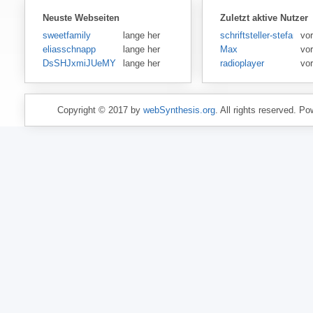
Neuste Webseiten
Zuletzt aktive Nutzer
sweetfamily
lange her
schriftsteller-stefansen
vo
eliasschnapp
lange her
Max
vo
DsSHJxmiJUeMY
lange her
radioplayer
vo
Copyright © 2017 by
webSynthesis.org
. All rights reserved. P