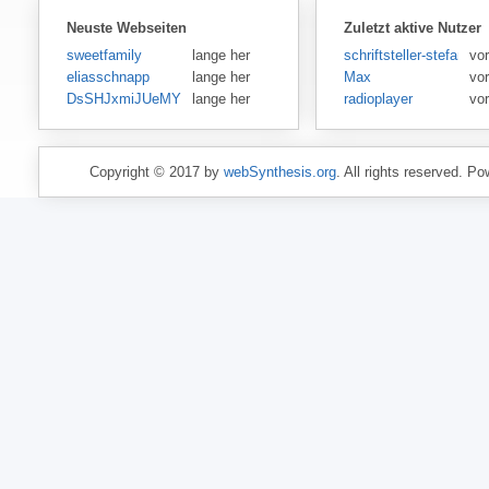
Neuste Webseiten
Zuletzt aktive Nutzer
sweetfamily
lange her
schriftsteller-stefansen
vor
eliasschnapp
lange her
Max
vo
DsSHJxmiJUeMY
lange her
radioplayer
vo
Copyright © 2017 by
webSynthesis.org
. All rights reserved. P