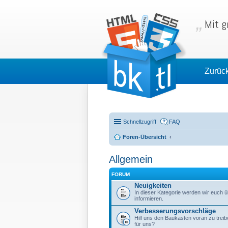
Mit g
Zurüc
Schnellzugriff
FAQ
Foren-Übersicht
Allgemein
FORUM
Neuigkeiten
In dieser Kategorie werden wir euch 
informieren.
Verbesserungsvorschläge
Hilf uns den Baukasten voran zu tre
für uns?