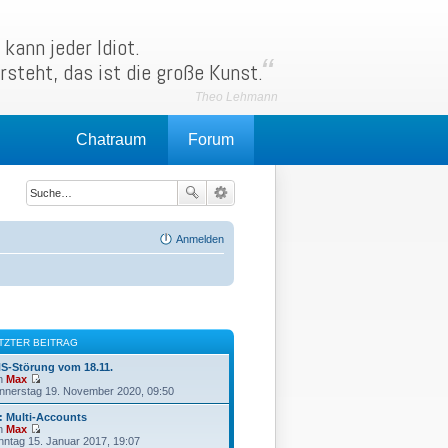
kann jeder Idiot.
rsteht, das ist die große Kunst.
Chatraum
Forum
Anmelden
TZTER BEITRAG
S-Störung vom 18.11.
n
Max
N
nnerstag 19. November 2020, 09:50
e
u
: Multi-Accounts
e
n
Max
s
N
nntag 15. Januar 2017, 19:07