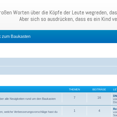
roßen Worten über die Köpfe der Leute wegreden, das 
Aber sich so ausdrücken, dass es ein Kind ve
k zum Baukasten
THEMEN
BEITRÄGE
LE
DN
7
16
über alle Neuigkeiten rund um den Baukasten
vo
Do
Re
1
4
iben, welche Verbesserungsvorschläge hast du
vo
So