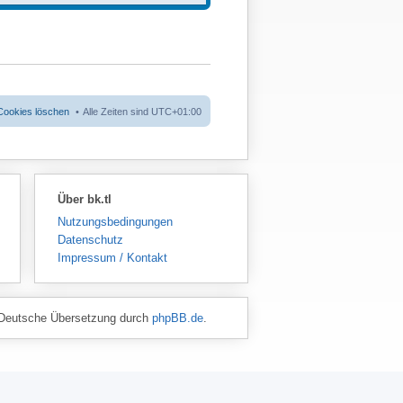
t
e
e
u
r
e
B
s
e
t
i
e
t
r
r
B
a
e
g
i
t
 Cookies löschen
Alle Zeiten sind
UTC+01:00
r
a
g
Über bk.tl
Nutzungsbedingungen
Datenschutz
Impressum / Kontakt
Deutsche Übersetzung durch
phpBB.de
.