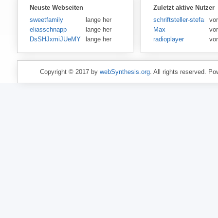
Neuste Webseiten
Zuletzt aktive Nutzer
sweetfamily
lange her
schriftsteller-stefansen
vo
eliasschnapp
lange her
Max
vo
DsSHJxmiJUeMY
lange her
radioplayer
vo
Copyright © 2017 by
webSynthesis.org
. All rights reserved. P