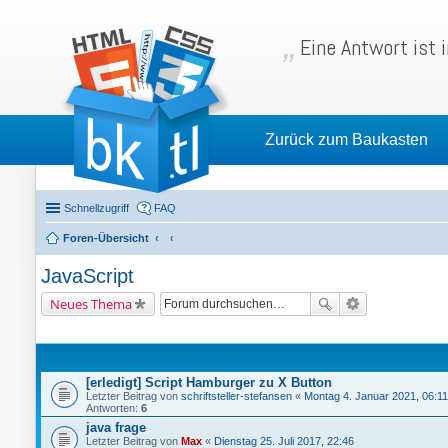
Eine Antwort ist 
Zurück zum Baukasten
Schnellzugriff
FAQ
Foren-Übersicht
JavaScript
Neues Thema
[erledigt] Script Hamburger zu X Button
Letzter Beitrag von
schriftsteller-stefansen
«
Montag 4. Januar 2021, 06:11
Antworten:
6
java frage
Letzter Beitrag von
Max
«
Dienstag 25. Juli 2017, 22:46