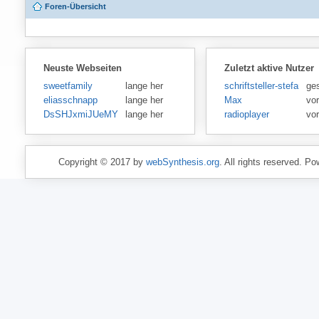
Foren-Übersicht
Neuste Webseiten
Zuletzt aktive Nutzer
sweetfamily
lange her
schriftsteller-stefansen
ge
eliasschnapp
lange her
Max
vo
DsSHJxmiJUeMY
lange her
radioplayer
vo
Copyright © 2017 by
webSynthesis.org
. All rights reserved. P