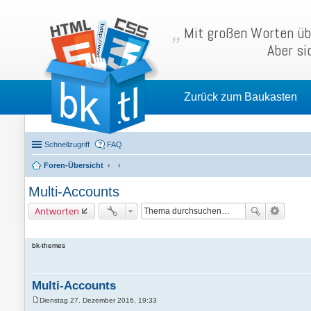
Mit großen Worten übe
Aber si
Zurück zum Baukasten
Schnellzugriff
FAQ
Foren-Übersicht
Multi-Accounts
Antworten
bk-themes
Multi-Accounts
Dienstag 27. Dezember 2016, 19:33
B