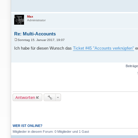
t
r
a
g
Max
Administrator
Re: Multi-Accounts
Sonntag 15. Januar 2017, 19:07
B
e
Ich habe für diesen Wunsch das
Ticket #45 "Accounts verknüpfen"
er
i
t
r
a
g
Beiträge
Antworten
WER IST ONLINE?
Mitglieder in diesem Forum: 0 Mitglieder und 1 Gast