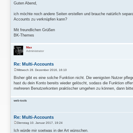
e
Guten Abend,
i
t
r
ich möchte noch andere Seiten erstellen und brauche natürlich separat
a
Accounts zu verknüpfen kann?
g
Mit freundlichen Grüßen
BK-Themes
Max
Administrator
Re: Multi-Accounts
Mittwoch 28. Dezember 2016, 16:10
B
e
Bisher gibt es eine solche Funktion nicht. Die wenigsten Nutzer pfl
i
hast du dein Konto bereits wieder gelöscht, sodass die Funktion offe
t
r
mehreren Benutzerkonten praktischer umgehen zu können, dann bitte
a
g
web-tools
Re: Multi-Accounts
Dienstag 10. Januar 2017, 19:24
B
e
Ich würde mir soetwas in der Art wünschen.
i