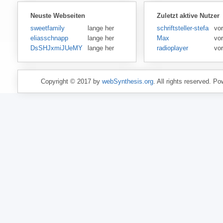
Neuste Webseiten
Zuletzt aktive Nutzer
sweetfamily
lange her
schriftsteller-stefansen
vor
eliasschnapp
lange her
Max
vo
DsSHJxmiJUeMY
lange her
radioplayer
vo
Copyright © 2017 by
webSynthesis.org
. All rights reserved. P