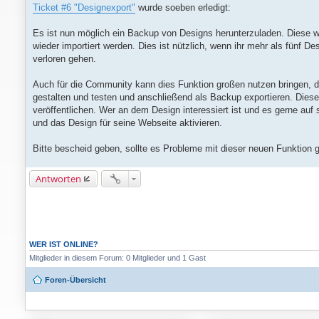
e
Ticket #6 "Designexport"
wurde soeben erledigt:
i
t
r
Es ist nun möglich ein Backup von Designs herunterzuladen. Diese we
a
wieder importiert werden. Dies ist nützlich, wenn ihr mehr als fünf D
g
verloren gehen.
Auch für die Community kann dies Funktion großen nutzen bringen, d
gestalten und testen und anschließend als Backup exportieren. Die
veröffentlichen. Wer an dem Design interessiert ist und es gerne a
und das Design für seine Webseite aktivieren.
Bitte bescheid geben, sollte es Probleme mit dieser neuen Funktion 
Antworten
WER IST ONLINE?
Mitglieder in diesem Forum: 0 Mitglieder und 1 Gast
Foren-Übersicht