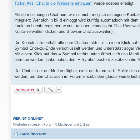
e
Ticket #41 "Chat in die Webseite einbauen"
wurde soeben erledigt:
i
t
r
Mit dem bisherigen Chatraum war es nicht möglich die eigene Kontaktl
a
integriert: Wer sich in bk.tl einloggt wird künftig automatisch mit de
g
Funktion bereits registriert waren, müssen einmalig ihr Chat-Passwort
Konto verwalten klicken und Browser-Chat auswählen).
Die Kontaktliste enthält alle eure Chatkontakte - mit einem Klick au
Symbol Ende-zu-Ende verschlüsselt werden und unterstützt sogar Vide
Mit einem Klick auf das ≡ Symbol rechts unten öffnet sich das Men
betreten werden. Links neben dem ≡ Symbol besteht zusätzlich die M
Der Chat ist nur auf bk.tl verfügbar, nicht auf forum.bk.tl. Sollte 
werden, um den Chat auch im Forum einzubinden (darauf wurde bishe
Antworten
WER IST ONLINE?
Mitglieder in diesem Forum: 0 Mitglieder und 1 Gast
Foren-Übersicht