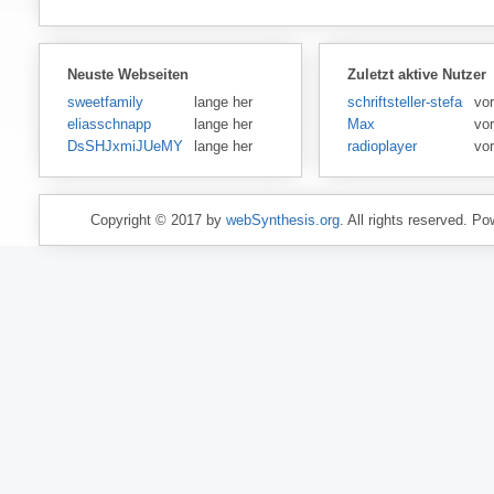
Neuste Webseiten
Zuletzt aktive Nutzer
sweetfamily
lange her
schriftsteller-stefansen
vor
eliasschnapp
lange her
Max
vo
DsSHJxmiJUeMY
lange her
radioplayer
vo
Copyright © 2017 by
webSynthesis.org
. All rights reserved. P