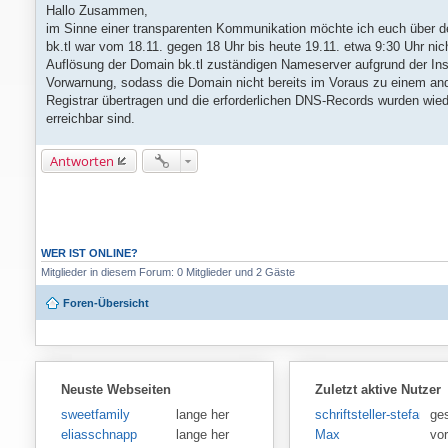
e
Hallo Zusammen,
i
im Sinne einer transparenten Kommunikation möchte ich euch über de
t
r
bk.tl war vom 18.11. gegen 18 Uhr bis heute 19.11. etwa 9:30 Uhr nich
a
Auflösung der Domain bk.tl zuständigen Nameserver aufgrund der Inso
g
Vorwarnung, sodass die Domain nicht bereits im Voraus zu einem an
Registrar übertragen und die erforderlichen DNS-Records wurden wiede
erreichbar sind.
Antworten
WER IST ONLINE?
Mitglieder in diesem Forum: 0 Mitglieder und 2 Gäste
Foren-Übersicht
Neuste Webseiten
Zuletzt aktive Nutzer
sweetfamily
lange her
schriftsteller-stefansen
ge
eliasschnapp
lange her
Max
vo