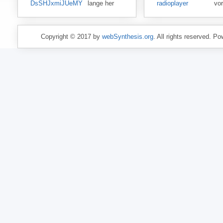
DsSHJxmiJUeMY
lange her
radioplayer
vo
Copyright © 2017 by
webSynthesis.org
. All rights reserved. P