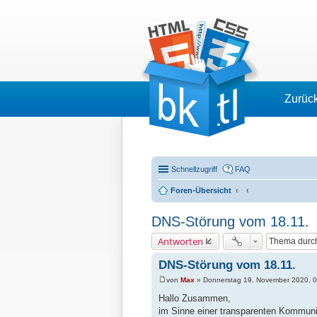
Zurüc
Schnellzugriff
FAQ
Foren-Übersicht
DNS-Störung vom 18.11.
Antworten
DNS-Störung vom 18.11.
von
Max
»
Donnerstag 19. November 2020, 
B
e
Hallo Zusammen,
i
im Sinne einer transparenten Kommuni
t