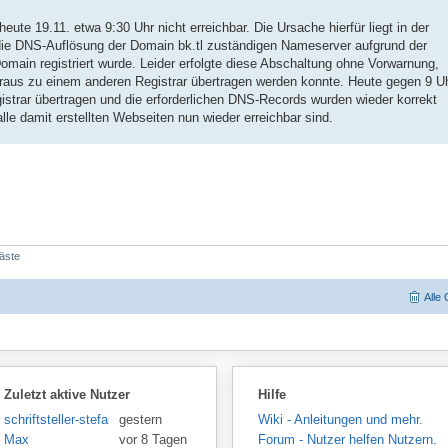
eute 19.11. etwa 9:30 Uhr nicht erreichbar. Die Ursache hierfür liegt in der
die DNS-Auflösung der Domain bk.tl zuständigen Nameserver aufgrund der
omain registriert wurde. Leider erfolgte diese Abschaltung ohne Vorwarnung,
oraus zu einem anderen Registrar übertragen werden konnte. Heute gegen 9 U
strar übertragen und die erforderlichen DNS-Records wurden wieder korrekt
lle damit erstellten Webseiten nun wieder erreichbar sind.
Gäste
Alle
Zuletzt aktive Nutzer
Hilfe
schriftsteller-stefansen
gestern
Wiki - Anleitungen und mehr.
Max
vor 8 Tagen
Forum - Nutzer helfen Nutzern.