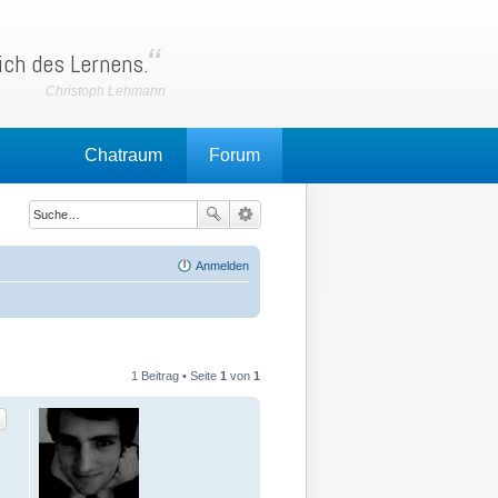
ich des Lernens.
Chatraum
Forum
Anmelden
1 Beitrag • Seite
1
von
1
tat