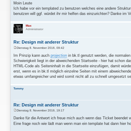
e
Moin Leute
i
Ich habe vor ein templated zu benutzen welches eine andere Struktur
t
r
benutzen will ggf. würdet ihr mir helfen das einzurichten? Danke im V
a
g
Max
Administrator
Re: Design mit anderer Struktur
Dienstag 8. November 2016, 09:42
B
e
Im Prinzip kann auch
projection
in bk.tl genutzt werden, die normalen
i
Schwierigkeit liegt in der abweichenden Startseite - hier hat schon 
t
r
HTML-Code als Seiteninhalt in die Startseite einzufügen, damit wür
a
erst, wenn es in bk.tl möglich einzelne Seiten mit einem abweichend
g
etwas umfangreicher und wird somit nicht all zu schnell umgesetzt se
Tommy
Re: Design mit anderer Struktur
Dienstag 8. November 2016, 19:17
B
e
Danke für die Antwort ich freue mich auch wenn das Ticket beendet w
i
Eine frage noch wie lädt man wenn man ein template hat dann hier 
t
r
a