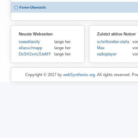
Foren-Übersicht
Neuste Webseiten
Zuletzt aktive Nutzer
sweetfamily
lange her
schriftsteller-stefansen
vor
eliasschnapp
lange her
Max
vo
DsSHJxmiJUeMY
lange her
radioplayer
vo
Copyright © 2017 by
webSynthesis.org
. All rights reserved. P