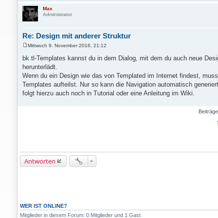
g
Max
Administrator
Re: Design mit anderer Struktur
Mittwoch 9. November 2016, 21:12
B
e
bk.tl-Templates kannst du in dem Dialog, mit dem du auch neue Des
i
herunterlädt.
t
r
Wenn du ein Design wie das von Templated im Internet findest, muss
a
Templates aufteilst. Nur so kann die Navigation automatisch generier
g
folgt hierzu auch noch in Tutorial oder eine Anleitung im Wiki.
Beiträge
Antworten
WER IST ONLINE?
Mitglieder in diesem Forum: 0 Mitglieder und 1 Gast