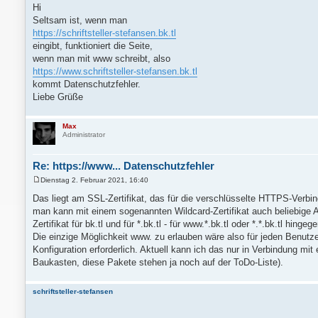
e
Hi
i
Seltsam ist, wenn man
t
r
https://schriftsteller-stefansen.bk.tl
a
eingibt, funktioniert die Seite,
g
wenn man mit www schreibt, also
https://www.schriftsteller-stefansen.bk.tl
kommt Datenschutzfehler.
Liebe Grüße
Max
Administrator
Re: https://www... Datenschutzfehler
Dienstag 2. Februar 2021, 16:40
B
e
Das liegt am SSL-Zertifikat, das für die verschlüsselte HTTPS-Verbin
i
man kann mit einem sogenannten Wildcard-Zertifikat auch beliebige A
t
r
Zertifikat für bk.tl und für *.bk.tl - für www.*.bk.tl oder *.*.bk.tl hing
a
Die einzige Möglichkeit www. zu erlauben wäre also für jeden Benutze
g
Konfiguration erforderlich. Aktuell kann ich das nur in Verbindung mit
Baukasten, diese Pakete stehen ja noch auf der ToDo-Liste).
schriftsteller-stefansen