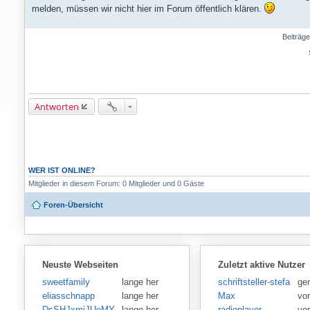
i
melden, müssen wir nicht hier im Forum öffentlich klären.
t
r
a
g
Beiträge
Antworten
WER IST ONLINE?
Mitglieder in diesem Forum: 0 Mitglieder und 0 Gäste
Foren-Übersicht
Neuste Webseiten
Zuletzt aktive Nutzer
sweetfamily
lange her
schriftsteller-stefansen
ge
eliasschnapp
lange her
Max
vo
DsSHJxmiJUeMY
lange her
radioplayer
vo