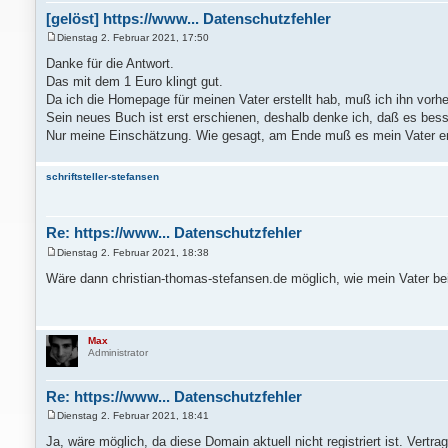
[gelöst] https://www... Datenschutzfehler
Dienstag 2. Februar 2021, 17:50
B
e
Danke für die Antwort.
i
Das mit dem 1 Euro klingt gut.
t
r
Da ich die Homepage für meinen Vater erstellt hab, muß ich ihn vorhe
a
Sein neues Buch ist erst erschienen, deshalb denke ich, daß es besser
g
Nur meine Einschätzung. Wie gesagt, am Ende muß es mein Vater e
schriftsteller-stefansen
Re: https://www... Datenschutzfehler
Dienstag 2. Februar 2021, 18:38
B
e
Wäre dann christian-thomas-stefansen.de möglich, wie mein Vater b
i
t
r
a
g
Max
Administrator
Re: https://www... Datenschutzfehler
Dienstag 2. Februar 2021, 18:41
B
e
Ja, wäre möglich, da diese Domain aktuell nicht registriert ist. Vert